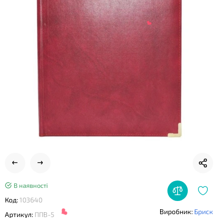
❤
❤
В наявності
Код:
103640
Виробник:
Бриск
Артикул:
ППВ-5