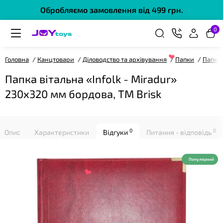
Обробляємо замовлення від 499 грн.
0
Головна
Канцтовари
Діловодство та архівування
Папки
Папки 
❤
Папка вітальна «Infolk - Miradur»
230х320 мм бордова, ТМ Brisk
0
0
Опис
Характеристики
Відгуки
Питання - відповідь
Популярний
❤