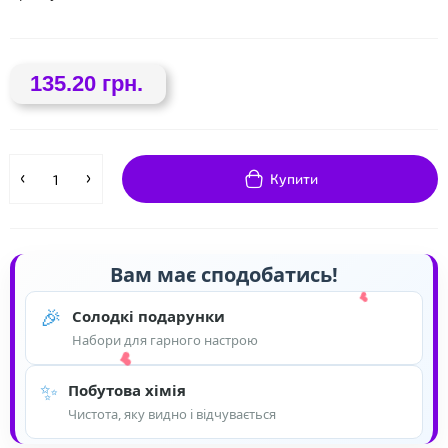
135.20 грн.
Купити
Вам має сподобатись!
❤
🎉
Солодкі подарунки
Набори для гарного настрою
✨
Побутова хімія
Чистота, яку видно і відчувається