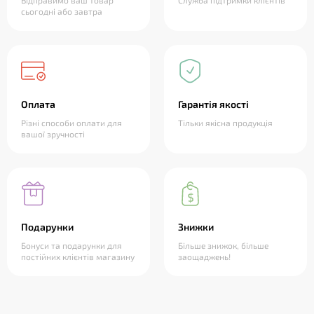
Відправимо ваш товар
Служба підтримки клієнтів
сьогодні або завтра
Оплата
Гарантія якості
Різні способи оплати для
Тільки якісна продукція
вашої зручності
Подарунки
Знижки
Бонуси та подарунки для
Більше знижок, більше
постійних клієнтів магазину
заощаджень!