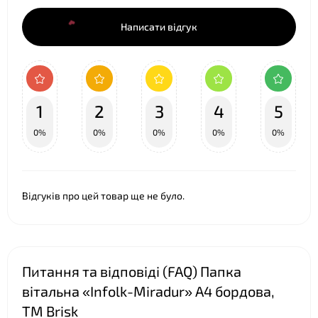
Написати відгук
1
2
3
4
5
0%
0%
0%
0%
0%
❤
❤
Відгуків про цей товар ще не було.
❤
Питання та відповіді (FAQ) Папка
вітальна «Infolk-Miradur» А4 бордова,
ТМ Brisk